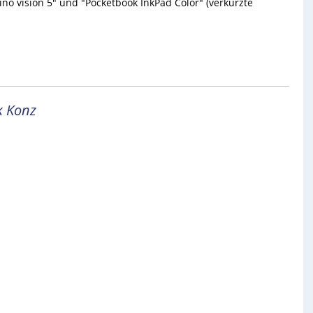
no vision 5" und "Pocketbook InkPad Color" (verkürzte
k Konz