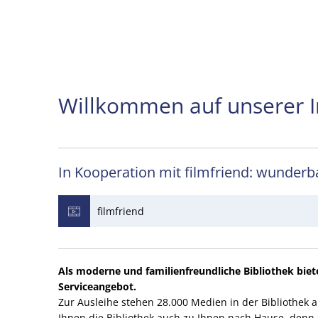
de
Willkommen auf unserer I
In Kooperation mit filmfriend: wunder
filmfriend
Als moderne und familienfreundliche Bibliothek biet
Serviceangebot.
Zur Ausleihe stehen 28.000 Medien in der Bibliothek a
Ihnen die Bibliothek auch zu Ihnen nach Hause, denn S