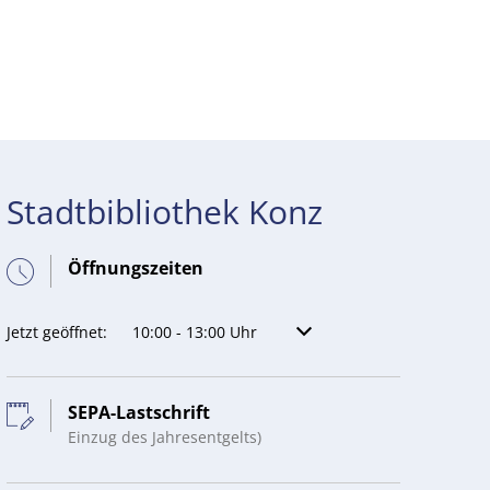
Suche
Menü
Kontakt
DE
Stadtbibliothek Konz
Öffnungszeiten
Klicken, um weitere Öffnungs- oder Schließzeiten auszublenden
Jetzt geöffnet:
10:00
-
13:00
Uhr
Von 10:00 bis 13:00 Uhr
SEPA-Lastschrift
Einzug des Jahresentgelts)